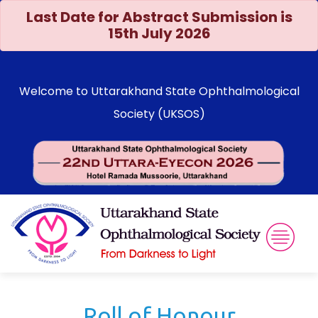
Last Date for Abstract Submission is
15th July 2026
Welcome to Uttarakhand State Ophthalmological
Society (UKSOS)
22nd UTTARA-EYECON 2026
Annual Conference - UKSOS &
Registered as `Himalayan Opthalmological Society`
23rd - 25th October, 2026
Venue
HOTEL RAMADA, MUSSOORIE, UTTARAKHAND
Home
About Us
Roll of Honour
Roll of Honour